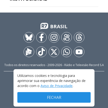
BRASIL
Todos os direitos reservados - 2009-
2026
- Rádio e Televisão Record S.A
Utilizamos cookies e tecnologia para
CARREIRA
FALE CONOSCO
PRIVACIDADE
aprimorar sua experiência de navegação de
TERMOS E CONDIÇÕES DE USO
acordo com o
Aviso de Privacidade
.
FECHAR