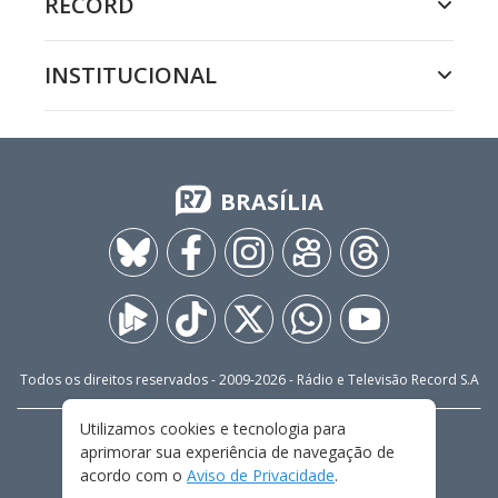
RECORD
INSTITUCIONAL
BRASÍLIA
Todos os direitos reservados - 2009-
2026
- Rádio e Televisão Record S.A
Utilizamos cookies e tecnologia para
CARREIRA
FALE CONOSCO
PRIVACIDADE
aprimorar sua experiência de navegação de
TERMOS E CONDIÇÕES DE USO
acordo com o
Aviso de Privacidade
.