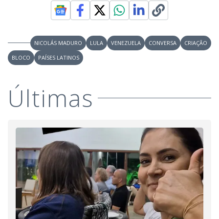
NICOLÁS MADURO
LULA
VENEZUELA
CONVERSA
CRIAÇÃO
BLOCO
PAÍSES LATINOS
Últimas