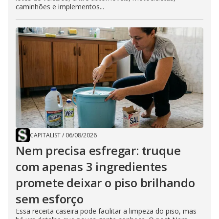
caminhões e implementos...
CAPITALIST
/
06/08/2026
Nem precisa esfregar: truque
com apenas 3 ingredientes
promete deixar o piso brilhando
sem esforço
Essa receita caseira pode facilitar a limpeza do piso, mas