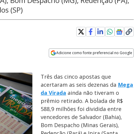
BA), Bom Despacho (MG), Redenção (PA),
los (SP)
Adicione como fonte preferencial no Google
Opens in new window
Três das cinco apostas que
acertaram as seis dezenas da
Mega
da Virada
ainda não tiveram o
prêmio retirado. A bolada de R$
588,9 milhões foi dividida entre
vencedores de Salvador (Bahia),
Bom Despacho (Minas Gerais),
Redenção (Pará) e Ipira (Santa