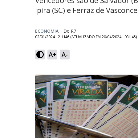
Vencedores são de Salvador (
Ipira (SC) e Ferraz de Vasconce
ECONOMIA
|
Do R7
02/01/2024 - 21H46
(ATUALIZADO EM
20/04/2024 - 03H45
)
A+
A-