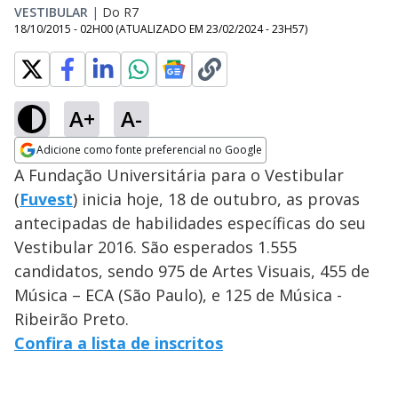
VESTIBULAR
|
Do R7
18/10/2015 - 02H00
(ATUALIZADO EM
23/02/2024 - 23H57
)
A+
A-
Adicione como fonte preferencial no Google
Opens in new window
A Fundação Universitária para o Vestibular
(
Fuvest
) inicia hoje, 18 de outubro, as provas
antecipadas de habilidades específicas do seu
Vestibular 2016. São esperados 1.555
candidatos, sendo 975 de Artes Visuais, 455 de
Música – ECA (São Paulo), e 125 de Música -
Ribeirão Preto.
Confira a lista de inscritos