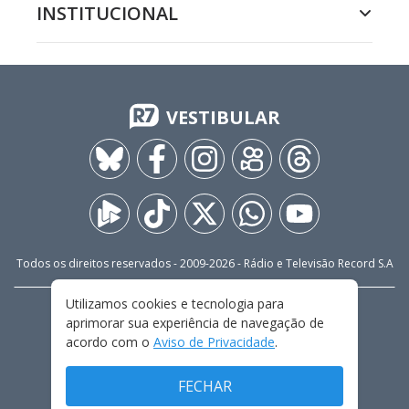
INSTITUCIONAL
VESTIBULAR
Todos os direitos reservados - 2009-
2026
- Rádio e Televisão Record S.A
Utilizamos cookies e tecnologia para
CARREIRA
FALE CONOSCO
PRIVACIDADE
aprimorar sua experiência de navegação de
TERMOS E CONDIÇÕES DE USO
acordo com o
Aviso de Privacidade
.
FECHAR