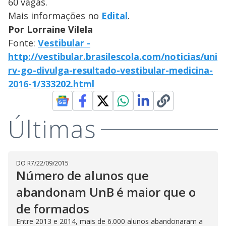
60 vagas.
Mais informações no
Edital
.
Por Lorraine Vilela
Fonte:
Vestibular -
http://vestibular.brasilescola.com/noticias/uni
rv-go-divulga-resultado-vestibular-medicina-
2016-1/333202.html
Últimas
DO R7
/
22/09/2015
Número de alunos que
abandonam UnB é maior que o
de formados
Entre 2013 e 2014, mais de 6.000 alunos abandonaram a