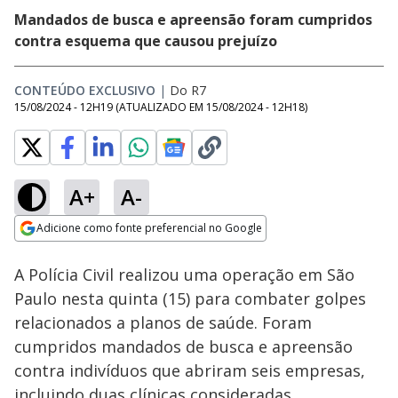
Mandados de busca e apreensão foram cumpridos
contra esquema que causou prejuízo
CONTEÚDO EXCLUSIVO
|
Do R7
15/08/2024 - 12H19
(ATUALIZADO EM
15/08/2024 - 12H18
)
A+
A-
Loaded
:
100.00%
Adicione como fonte preferencial no Google
Subtitles
Ativar
Som
Opens in new window
A Polícia Civil realizou uma operação em São
Paulo nesta quinta (15) para combater golpes
relacionados a planos de saúde. Foram
cumpridos mandados de busca e apreensão
contra indivíduos que abriram seis empresas,
incluindo duas clínicas consideradas