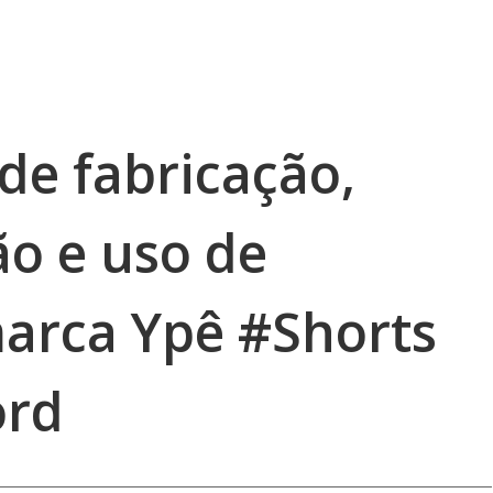
de fabricação,
ão e uso de
arca Ypê #Shorts
ord