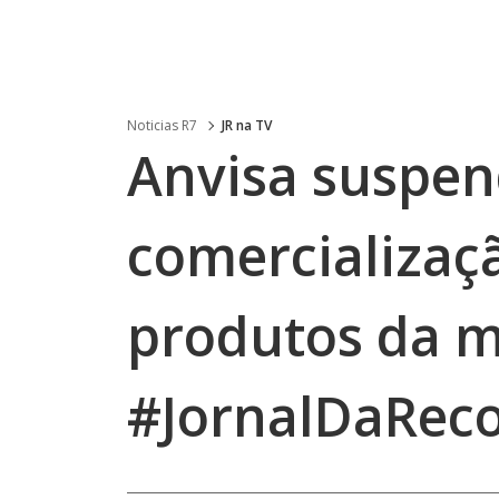
Noticias R7
JR na TV
Anvisa suspen
comercializaç
produtos da m
#JornalDaRec