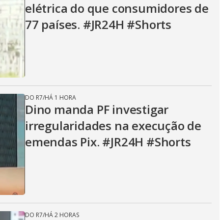
elétrica do que consumidores de
77 países. #JR24H #Shorts
DO R7
/
HÁ 1 HORA
Dino manda PF investigar
irregularidades na execução de
emendas Pix. #JR24H #Shorts
DO R7
/
HÁ 2 HORAS