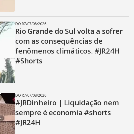
DO R7
/
07/08/2026
Rio Grande do Sul volta a sofrer
com as consequências de
fenômenos climáticos. #JR24H
#Shorts
DO R7
/
07/08/2026
#JRDinheiro | Liquidação nem
sempre é economia #shorts
#JR24H