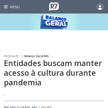
MENU
Noticias R7
Balanço Geral MG
Entidades buscam manter
acesso à cultura durante
pandemia
.
BALANÇO GERAL MG
|
Do R7