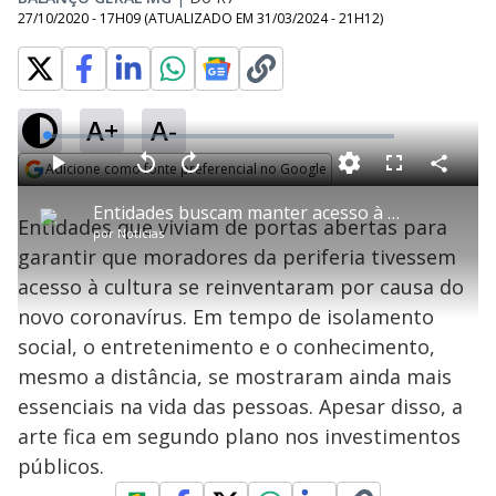
27/10/2020 - 17H09
(ATUALIZADO EM
31/03/2024 - 21H12
)
A+
A-
L
o
a
Adicione como fonte preferencial no Google
d
C
P
V
A
P
F
e
o
l
o
v
u
Opens in new window
d
m
a
l
a
l
:
Entidades buscam manter acesso à cultura durante pandemia
p
y
t
n
l
1
Entidades que viviam de portas abertas para
a
a
ç
s
.
por
Notícias
r
r
a
c
6
t
1
r
l
r
3
garantir que moradores da periferia tivessem
i
0
1
e
%
l
s
0
e
h
acesso à cultura se reinventaram por causa do
e
s
n
a
g
e
r
u
g
novo coronavírus. Em tempo de isolamento
n
u
a
d
n
o
d
social, o entretenimento e o conhecimento,
s
o
s
mesmo a distância, se mostraram ainda mais
y
essenciais na vida das pessoas. Apesar disso, a
arte fica em segundo plano nos investimentos
M
V
u
d
públicos.
o