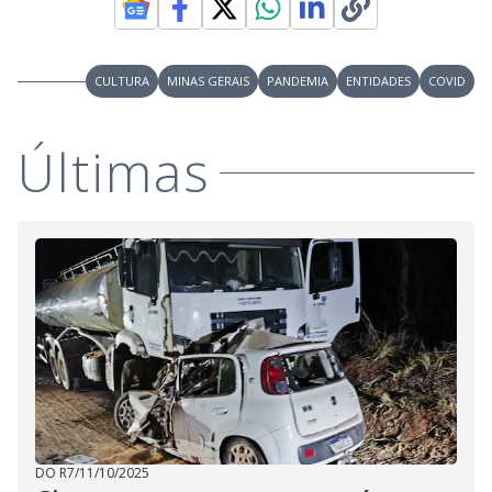
i
CULTURA
MINAS GERAIS
PANDEMIA
ENTIDADES
COVID
d
Últimas
e
o
DO R7
/
11/10/2025