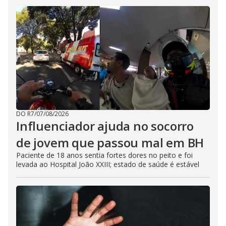
DO R7
/
07/08/2026
Influenciador ajuda no socorro
de jovem que passou mal em BH
Paciente de 18 anos sentia fortes dores no peito e foi
levada ao Hospital João XXIII; estado de saúde é estável