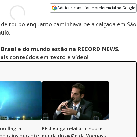
Adicione como fonte preferencial no Google
Opens in new window
a de roubo enquanto caminhava pela calçada em São
ulo.
 do Brasil e do mundo estão na RECORD NEWS.
pais conteúdos em texto e vídeo!
io flagra
PF divulga relatório sobre
de raios durante
queda do avião da Voepass