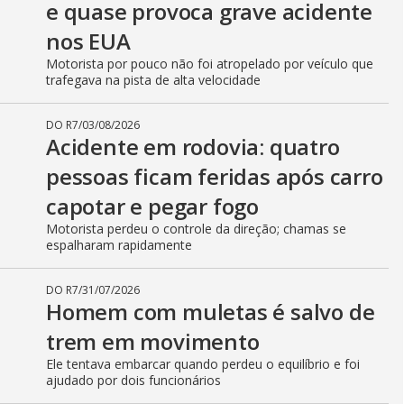
furado e causou lentidão na avenida
DO R7
/
06/08/2026
Carro vai parar dentro de ônibus
após motorista perder o controle
do veículo
Condutor tentou desviar de outro automóvel e bateu no
canteiro central da via, atingindo o coletivo
DO R7
/
05/08/2026
Carro quebra no meio de rodovia
e quase provoca grave acidente
nos EUA