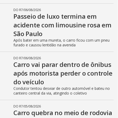
DO R7
/
HÁ 2 HORAS
Observatório flagra sequência
de raios durante a noite no RS
Imagens mostram intensidade da tempestade que atingiu
várias cidades do estado
DO R7
/
06/08/2026
Passeio de luxo termina em
acidente com limousine rosa em
São Paulo
Após bater em uma mureta, o carro ficou com um pneu