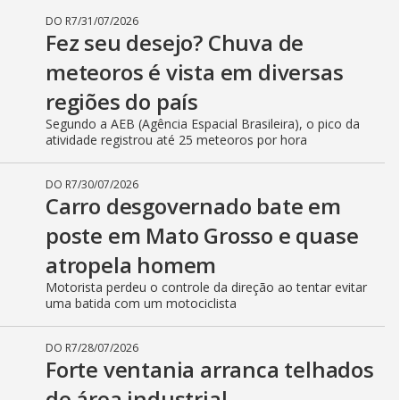
Motorista por pouco não foi atropelado por veículo que
trafegava na pista de alta velocidade
DO R7
/
03/08/2026
Acidente em rodovia: quatro
pessoas ficam feridas após carro
capotar e pegar fogo
Motorista perdeu o controle da direção; chamas se
espalharam rapidamente
DO R7
/
31/07/2026
Homem com muletas é salvo de
trem em movimento