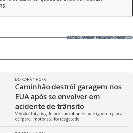
 RS
ASSALTO
SAO-PAULO-ESTADO
HORA-NEWS
DO R7
/
HÁ 1 HORA
Caminhão destrói garagem nos
EUA após se envolver em
acidente de trânsito
Veículoi foi atingido por caminhonete que ignorou placa
de 'pare'; motorista foi resgatado