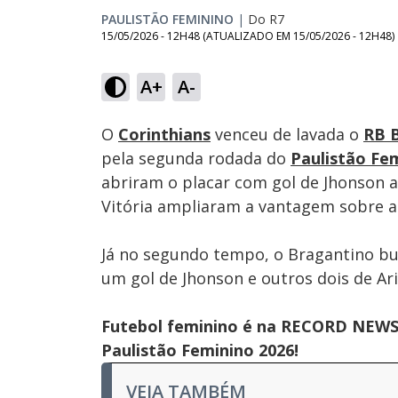
PAULISTÃO FEMININO
|
Do R7
15/05/2026 - 12H48
(ATUALIZADO EM
15/05/2026 - 12H48
)
Loaded
:
0.91%
A+
A-
Ativar
Som
O
Corinthians
venceu de lavada o
RB 
pela segunda rodada do
Paulistão Fe
abriram o placar com gol de Jhonson 
Vitória ampliaram a vantagem sobre a
Já no segundo tempo, o Bragantino bu
um gol de Jhonson e outros dois de Ari
Futebol feminino é na RECORD NEWS
Paulistão Feminino 2026!
VEJA TAMBÉM