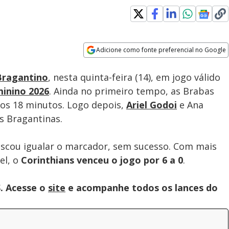
Adicione como fonte preferencial no Google
Velocidade
Opens in new window
Bragantino
, nesta quinta-feira (14), em jogo válido
minino 2026
. Ainda no primeiro tempo, as Brabas
aos 18 minutos. Logo depois,
Ariel Godoi
e Ana
s Bragantinas.
scou igualar o marcador, sem sucesso. Com mais
el, o
Corinthians venceu o jogo por 6 a 0
.
. Acesse o
site
e acompanhe todos os lances do