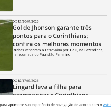
DO R7
/
20/07/2026
Gol de Jhonson garante três
pontos para o Corinthians;
confira os melhores momentos
Brabas venceram a Ferroviária por 1 a 0, na Fazendinha,
na retomada do Paulistão Feminino
DO R7
/
17/07/2026
Lingard leva a filha para
acompanhar o Corinthians
feminino: 'As Brabas são as
a para aprimorar sua experiência de navegação de acordo com o
Avis