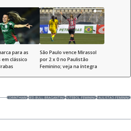
arca para as
São Paulo vence Mirassol
s em clássico
por 2 x 0 no Paulistão
Brabas
Feminino; veja na íntegra
CORINTHIANS
RED-BULL-BRAGANTINO
FUTEBOL-FEMININO
PAULISTAO-FEMININO