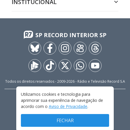
INSTITUCIONAL
SP RECORD INTERIOR SP
Todos os direitos reservados - 2009-
2026
- Rádio e Televisão Record S.A
Utilizamos cookies e tecnologia para
CARREIRA
FALE CONOSCO
PRIVACIDADE
aprimorar sua experiência de navegação de
TERMOS E CONDIÇÕES DE USO
acordo com o
Aviso de Privacidade
.
FECHAR