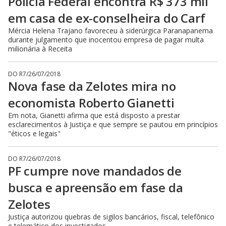
Polícia Federal encontra R$ 373 mil
em casa de ex-conselheira do Carf
Mércia Helena Trajano favoreceu à siderúrgica Paranapanema
durante julgamento que inocentou empresa de pagar multa
milionária à Receita
DO R7
/
26/07/2018
Nova fase da Zelotes mira no
economista Roberto Gianetti
Em nota, Gianetti afirma que está disposto a prestar
esclarecimentos à Justiça e que sempre se pautou em princípios
"éticos e legais"
DO R7
/
26/07/2018
PF cumpre nove mandados de
busca e apreensão em fase da
Zelotes
Justiça autorizou quebras de sigilos bancários, fiscal, telefônico
e telemático dos investigados