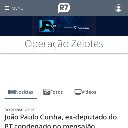
MENU
Operação Zelotes
Notícias
Fotos
Vídeos
DO R7
/
26/01/2016
João Paulo Cunha, ex-deputado do
PT condenado no mensalão,