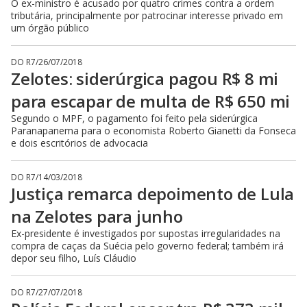
O ex-ministro é acusado por quatro crimes contra a ordem
tributária, principalmente por patrocinar interesse privado em
um órgão público
DO R7
/
26/07/2018
Zelotes: siderúrgica pagou R$ 8 mi
para escapar de multa de R$ 650 mi
Segundo o MPF, o pagamento foi feito pela siderúrgica
Paranapanema para o economista Roberto Gianetti da Fonseca
e dois escritórios de advocacia
DO R7
/
14/03/2018
Justiça remarca depoimento de Lula
na Zelotes para junho
Ex-presidente é investigados por supostas irregularidades na
compra de caças da Suécia pelo governo federal; também irá
depor seu filho, Luís Cláudio
DO R7
/
27/07/2018