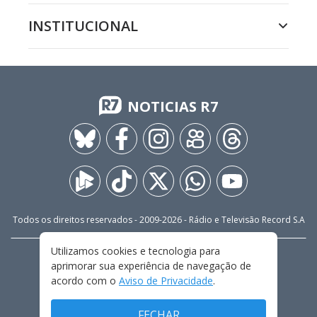
INSTITUCIONAL
NOTICIAS R7
Todos os direitos reservados - 2009-
2026
- Rádio e Televisão Record S.A
Utilizamos cookies e tecnologia para
CARREIRA
FALE CONOSCO
PRIVACIDADE
aprimorar sua experiência de navegação de
TERMOS E CONDIÇÕES DE USO
acordo com o
Aviso de Privacidade
.
FECHAR