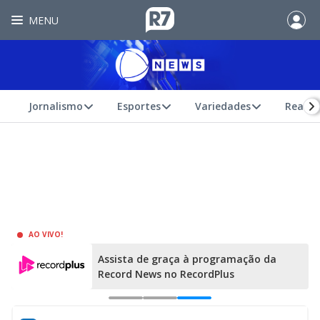
MENU
Jornalismo
Esportes
Variedades
Realit
AO VIVO!
Assista de graça à programação da
Record News no RecordPlus
e
0
1
2