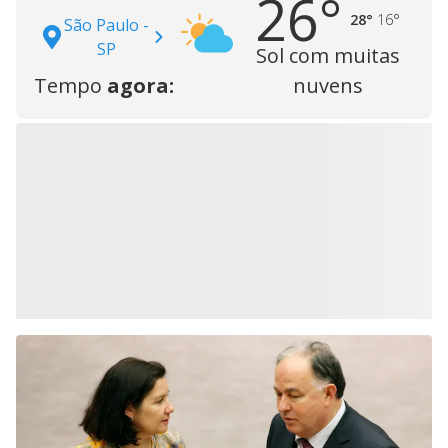
26°
28°
16°
São Paulo -
SP
Sol com muitas
Tempo
agora:
nuvens