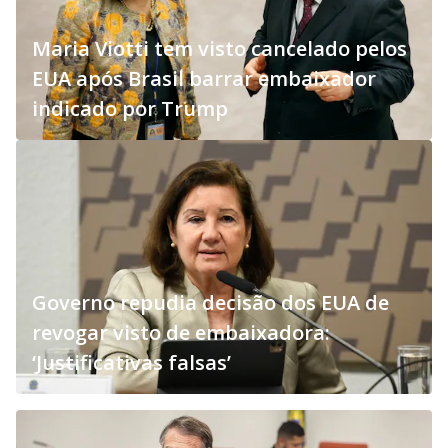
Maria Viotti tem visto cancelado pelos
EUA após Brasil barrar embaixador
indicado por Trump
Governo repudia decisão dos EUA de
revogar visto de embaixadora:
‘Justificativas falsas’