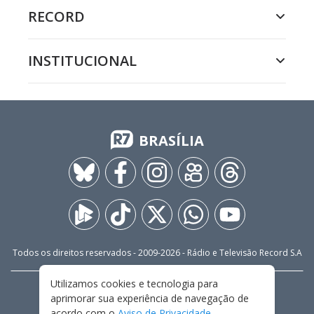
RECORD
INSTITUCIONAL
BRASÍLIA
Todos os direitos reservados - 2009-
2026
- Rádio e Televisão Record S.A
Utilizamos cookies e tecnologia para
CARREIRA
FALE CONOSCO
PRIVACIDADE
aprimorar sua experiência de navegação de
TERMOS E CONDIÇÕES DE USO
acordo com o
Aviso de Privacidade
.