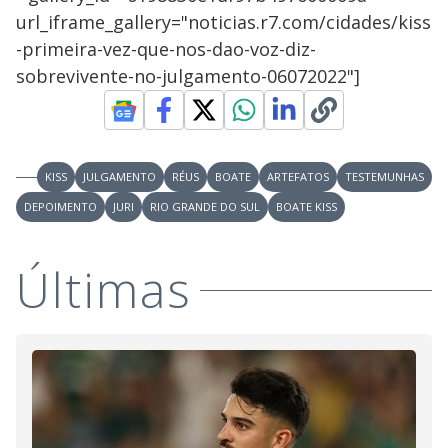
url_iframe_gallery="noticias.r7.com/cidades/kiss
-primeira-vez-que-nos-dao-voz-diz-
sobrevivente-no-julgamento-06072022"]
KISS
JULGAMENTO
RÉUS
BOATE
ARTEFATOS
TESTEMUNHAS
DEPOIMENTO
JURI
RIO GRANDE DO SUL
BOATE KISS
Últimas