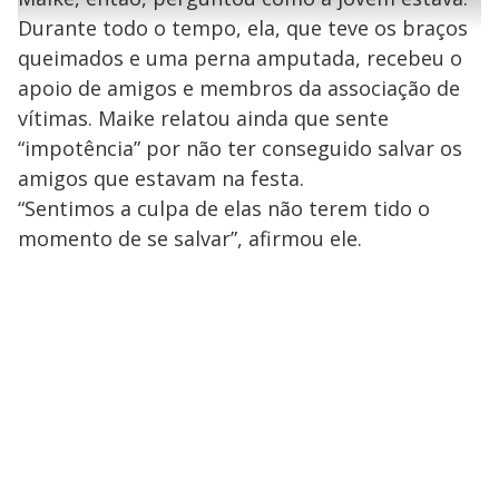
a
g
e
r
u
g
Durante todo o tempo, ela, que teve os braços
n
u
a
d
n
o
d
queimados e uma perna amputada, recebeu o
s
o
s
apoio de amigos e membros da associação de
y
vítimas. Maike relatou ainda que sente
“impotência” por não ter conseguido salvar os
M
V
u
d
amigos que estavam na festa.
o
“Sentimos a culpa de elas não terem tido o
i
momento de se salvar”, afirmou ele.
d
e
o