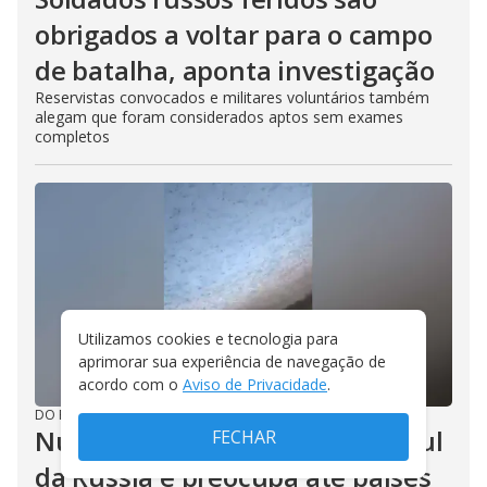
obrigados a voltar para o campo
de batalha, aponta investigação
Reservistas convocados e militares voluntários também
alegam que foram considerados aptos sem exames
completos
Utilizamos cookies e tecnologia para
aprimorar sua experiência de navegação de
acordo com o
Aviso de Privacidade
.
DO R7
/
06/08/2026
Nuvem de gafanhotos atinge sul
FECHAR
da Rússia e preocupa até países