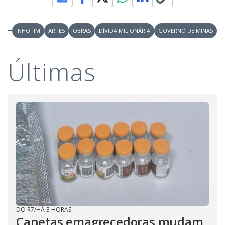
INHOTIM
ARTES
OBRAS
DÍVIDA MILIONÁRIA
GOVERNO DE MINAS
Últimas
DO R7
/
HÁ 3 HORAS
Canetas emagrecedoras mudam