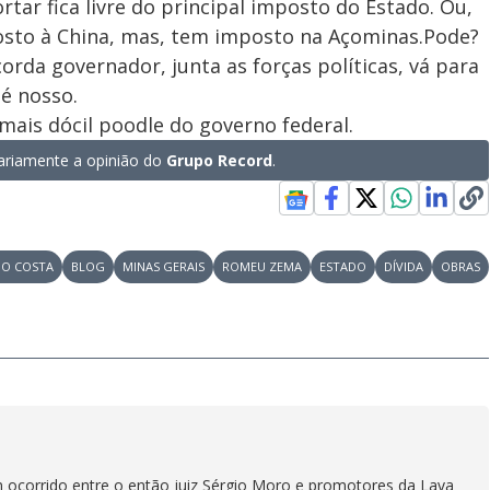
ar fica livre do principal imposto do Estado. Ou,
osto à China, mas, tem imposto na Açominas.Pode?
orda governador, junta as forças políticas, vá para
 é nosso.
ais dócil poodle do governo federal.
riamente a opinião do
Grupo Record
.
O COSTA
BLOG
MINAS GERAIS
ROMEU ZEMA
ESTADO
DÍVIDA
OBRAS
m ocorrido entre o então juiz Sérgio Moro e promotores da Lava