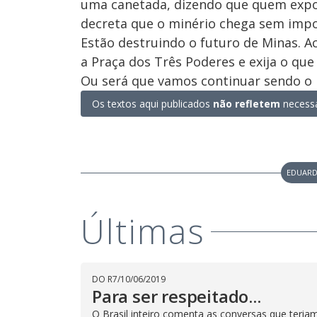
uma canetada, dizendo que quem export
decreta que o minério chega sem imp
Estão destruindo o futuro de Minas. Ac
a Praça dos Três Poderes e exija o que
Ou será que vamos continuar sendo o m
Os textos aqui publicados
não refletem
necessa
EDUARD
Últimas
DO R7
/
10/06/2019
Para ser respeitado...
O Brasil inteiro comenta as conversas que teria