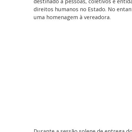
destinado a pessoas, coletivos e enti
direitos humanos no Estado. No entant
uma homenagem à vereadora.
Durante a sessão solene de entrega d