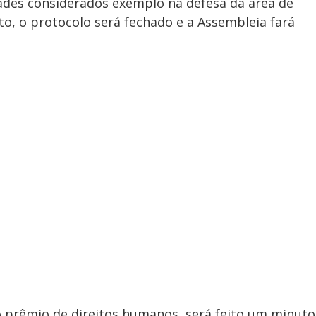
dades considerados exemplo na defesa da área de
o, o protocolo será fechado e a Assembleia fará
o prêmio de direitos humanos, será feito um minuto