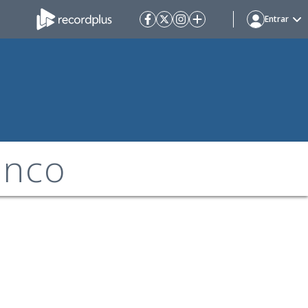
Entrar
anco