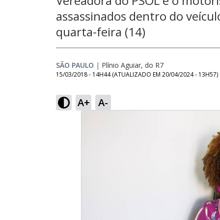
Vereadora do PSOL e o motor
assassinados dentro do veícul
quarta-feira (14)
SÃO PAULO
|
Plínio Aguiar, do R7
15/03/2018 - 14H44
(ATUALIZADO EM
20/04/2024 - 13H57
)
A+
A-