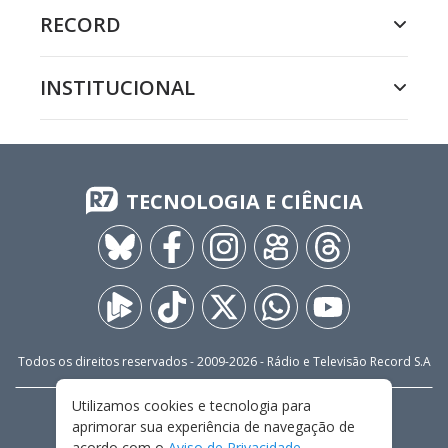
RECORD
INSTITUCIONAL
TECNOLOGIA E CIÊNCIA
Todos os direitos reservados - 2009-
2026
- Rádio e Televisão Record S.A
Utilizamos cookies e tecnologia para
CARREIRA
FALE CONOSCO
PRIVACIDADE
aprimorar sua experiência de navegação de
TERMOS E CONDIÇÕES DE USO
acordo com o
Aviso de Privacidade
.