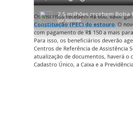
d
P
V
A
e
l
o
v
d
a
l
a
:
y
t
n
0
Os inscritos recebem R$ 600, valor ga
a
ç
.
r
a
6
por
Notícias
1
r
9
Constituição (PEC) do estouro
. O no
0
1
%
s
0
e
s
com pagamento de R$ 150 a mais para 
g
e
u
g
Para isso, os beneficiários deverão 
n
u
d
n
o
d
Centros de Referência de Assistência So
s
o
s
atualização de documentos, haverá o
Cadastro Único, a Caixa e a Previdênci
M
u
d
o