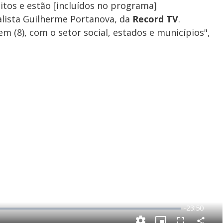
itos e estão [incluídos no programa]
alista Guilherme Portanova, da
Record TV
.
m (8), com o setor social, estados e municípios",
R
-
23:50
e