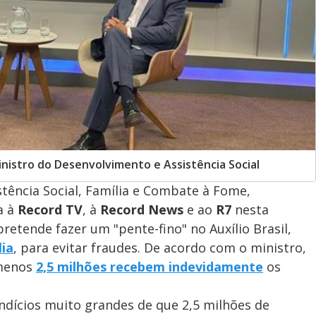
inistro do Desenvolvimento e Assistência Social
tência Social, Família e Combate à Fome,
a à
Record TV
, à
Record News
e ao
R7
nesta
pretende fazer um "pente-fino" no Auxílio Brasil,
lia
, para evitar fraudes. De acordo com o ministro,
 menos
2,5 milhões recebem indevidamente
os
indícios muito grandes de que 2,5 milhões de