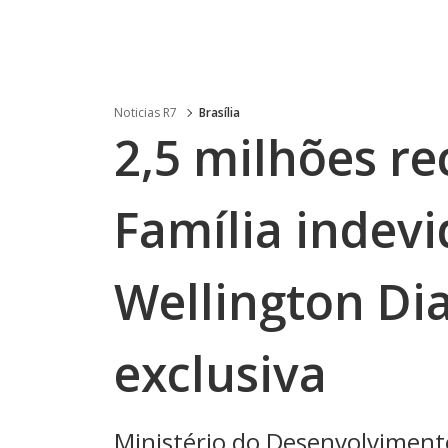
Noticias R7
Brasília
2,5 milhões r
Família indev
Wellington Di
exclusiva
Ministério do Desenvolvimento