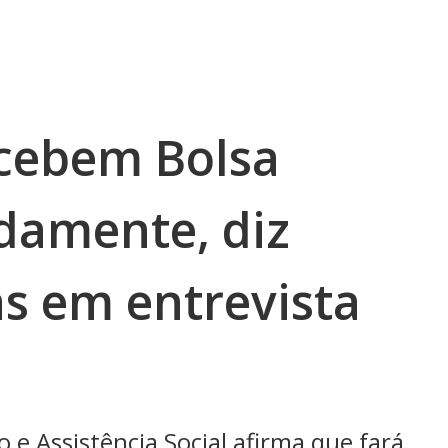
ecebem Bolsa
idamente, diz
as em entrevista
 e Assistência Social afirma que fará