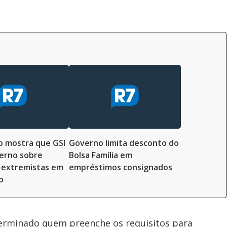
i
d
e
o
 mostra que GSI
Governo limita desconto do
erno sobre
Bolsa Família em
 extremistas em
empréstimos consignados
o
erminado quem preenche os requisitos para