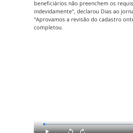
beneficiários não preenchem os requis
indevidamente", declarou Dias ao jorn
"Aprovamos a revisão do cadastro onte
completou.
L
o
a