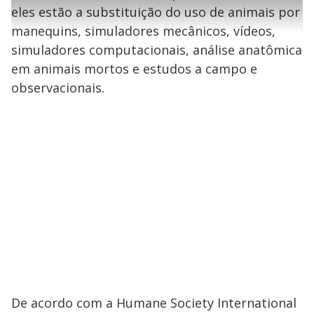
l
s
0
e
h
eles estão a substituição do uso de animais por
e
s
n
a
g
e
r
u
g
manequins, simuladores mecânicos, vídeos,
n
u
a
d
n
o
d
simuladores computacionais, análise anatômica
s
o
s
em animais mortos e estudos a campo e
y
observacionais.
M
V
u
d
o
i
d
e
o
De acordo com a Humane Society International