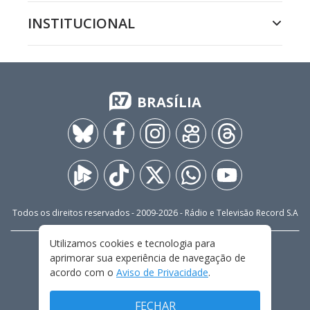
INSTITUCIONAL
BRASÍLIA
Todos os direitos reservados - 2009-
2026
- Rádio e Televisão Record S.A
Utilizamos cookies e tecnologia para
CARREIRA
FALE CONOSCO
PRIVACIDADE
aprimorar sua experiência de navegação de
TERMOS E CONDIÇÕES DE USO
acordo com o
Aviso de Privacidade
.
FECHAR