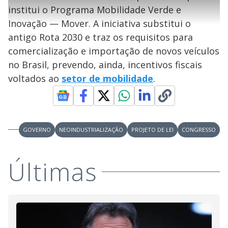
l
l
s
0
e
h
institui o Programa Mobilidade Verde e
e
s
n
a
g
e
r
u
g
Inovação — Mover. A iniciativa substitui o
n
u
a
d
n
o
d
antigo Rota 2030 e traz os requisitos para
s
o
s
comercialização e importação de novos veículos
y
no Brasil, prevendo, ainda, incentivos fiscais
voltados ao
setor de mobilidade
.
M
V
u
d
o
i
GOVERNO
NEOINDUSTRIALIZAÇÃO
PROJETO DE LEI
CONGRESSO
d
Últimas
e
o