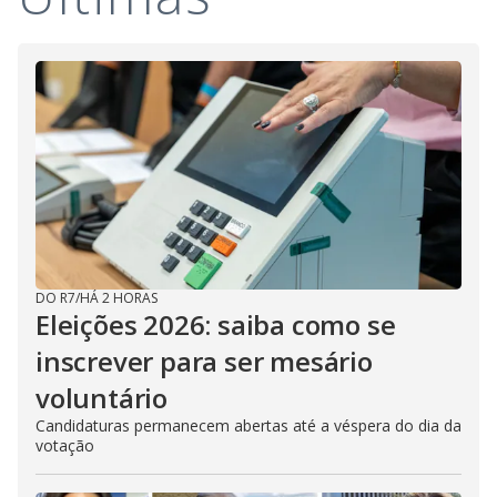
e
o
DO R7
/
HÁ 2 HORAS
Eleições 2026: saiba como se
inscrever para ser mesário
voluntário
Candidaturas permanecem abertas até a véspera do dia da
votação