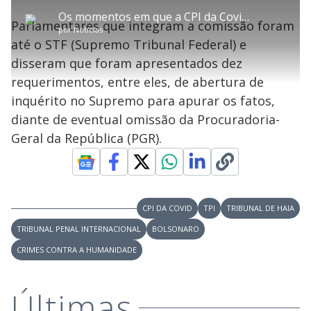
P
o
l
o
v
u
d
m
a
l
a
l
:
Os momentos em que a CPI da Covid virou treta
p
y
t
n
l
5
Parlamentares que integram a comissão foram
a
a
ç
s
.
por
Notícias
r
r
a
c
6
t
1
r
l
r
8
até o STF (Supremo Tribunal Federal) e
i
0
1
e
%
l
s
0
e
h
disseram que foram apresentados dez
e
s
n
a
g
e
r
u
g
requerimentos, entre eles, de abertura de
n
u
a
d
n
o
d
inquérito no Supremo para apurar os fatos,
s
o
s
diante de eventual omissão da Procuradoria-
y
Geral da República (PGR).
M
V
u
d
o
i
CPI DA COVID
TPI
TRIBUNAL DE HAIA
TRIBUNAL PENAL INTERNACIONAL
BOLSONARO
d
CRIMES CONTRA A HUMANIDADE
Últimas