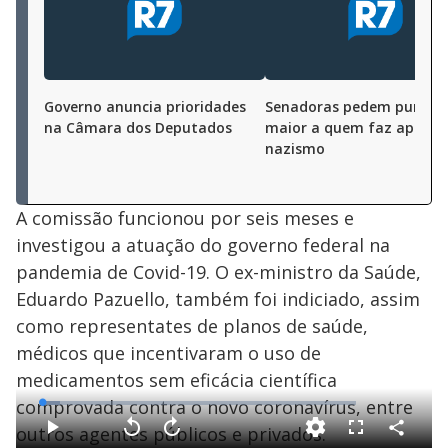
Governo anuncia prioridades
Senadoras pedem puniçã
na Câmara dos Deputados
maior a quem faz apolog
nazismo
A comissão funcionou por seis meses e
investigou a atuação do governo federal na
pandemia de Covid-19. O ex-ministro da Saúde,
Eduardo Pazuello, também foi indiciado, assim
como representates de planos de saúde,
médicos que incentivaram o uso de
medicamentos sem eficácia científica
comprovada contra o novo coronavírus, entre
L
o
a
outros agentes públicos e privados.
d
C
P
V
A
F
e