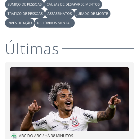
SUMIÇO DE PESSOAS
CAUSAS DE DESAPARECIMENTOS
TRÁFICO DE PESSOAS
ASSASSINATOS
JURADO DE MORTE
INVESTIGAÇÃO
DISTÚRBIOS MENTAIS
Últimas
ABC DO ABC
/
HÁ 38 MINUTOS