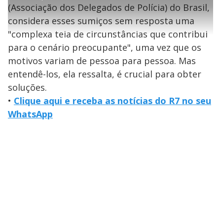
t
1
r
l
r
9
(Associação dos Delegados de Polícia) do Brasil,
i
0
1
e
%
l
s
0
e
h
considera esses sumiços sem resposta uma
e
s
n
a
g
e
r
u
g
"complexa teia de circunstâncias que contribui
n
u
a
d
n
o
d
para o cenário preocupante", uma vez que os
s
o
s
motivos variam de pessoa para pessoa. Mas
y
entendê-los, ela ressalta, é crucial para obter
soluções.
M
V
u
d
•
Clique aqui e receba as notícias do R7 no seu
o
WhatsApp
i
d
e