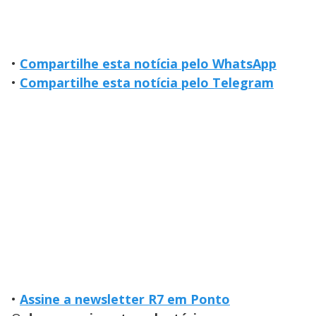
o
•
Compartilhe esta notícia pelo WhatsApp
•
Compartilhe esta notícia pelo Telegram
•
Assine a newsletter R7 em Ponto