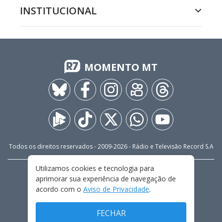
INSTITUCIONAL
MOMENTO MT
Todos os direitos reservados - 2009-
2026
- Rádio e Televisão Record S.A
Utilizamos cookies e tecnologia para
CARREIRA
FALE CONOSCO
PRIVACIDADE
aprimorar sua experiência de navegação de
TERMOS E CONDIÇÕES DE USO
acordo com o
Aviso de Privacidade
.
FECHAR