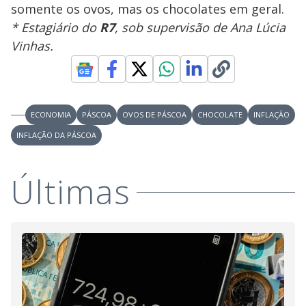
somente os ovos, mas os chocolates em geral.
* Estagiário do
R7
, sob supervisão de Ana Lúcia
Vinhas.
ECONOMIA
PÁSCOA
OVOS DE PÁSCOA
CHOCOLATE
INFLAÇÃO
INFLAÇÃO DA PÁSCOA
Últimas