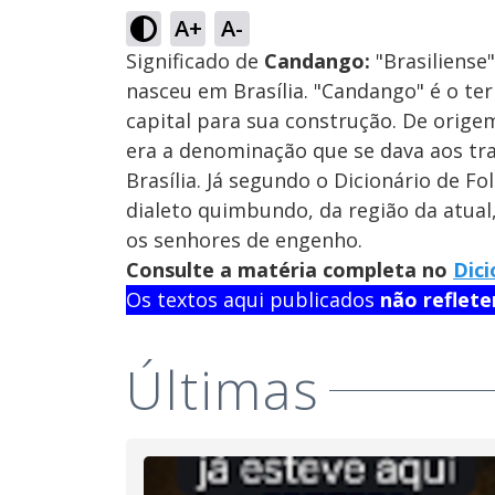
A+
A-
Significado de
Candango:
"Brasiliense
nasceu em Brasília. "Candango" é o t
capital para sua construção. De origem 
era a denominação que se dava aos tr
Brasília. Já segundo o Dicionário de F
dialeto quimbundo, da região da atua
os senhores de engenho.
Consulte a matéria completa no
Dici
Os textos aqui publicados
não reflet
Últimas