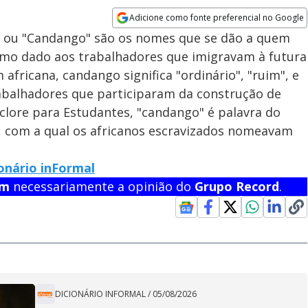
Adicione como fonte preferencial no Google
Opens in new window
" ou "Candango" são os nomes que se dão a quem
ermo dado aos trabalhadores que imigravam à futura
africana, candango significa "ordinário", "ruim", e
abalhadores que participaram da construção de
olclore para Estudantes, "candango" é palavra do
l, com a qual os africanos escravizados nomeavam
onário inFormal
em
necessariamente a opinião do
Grupo Record
.
DICIONÁRIO INFORMAL
/
05/08/2026