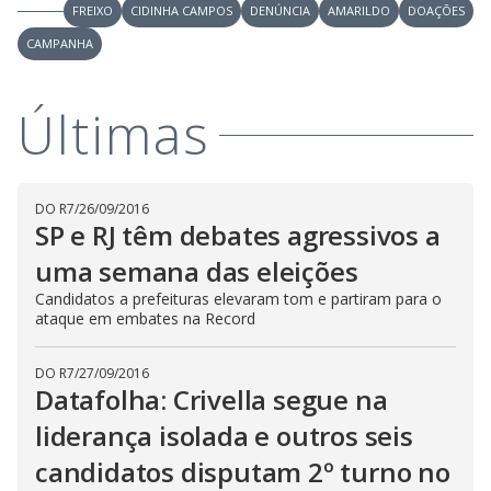
FREIXO
CIDINHA CAMPOS
DENÚNCIA
AMARILDO
DOAÇÕES
CAMPANHA
Últimas
DO R7
/
26/09/2016
SP e RJ têm debates agressivos a
uma semana das eleições
Candidatos a prefeituras elevaram tom e partiram para o
ataque em embates na Record
DO R7
/
27/09/2016
Datafolha: Crivella segue na
liderança isolada e outros seis
candidatos disputam 2º turno no