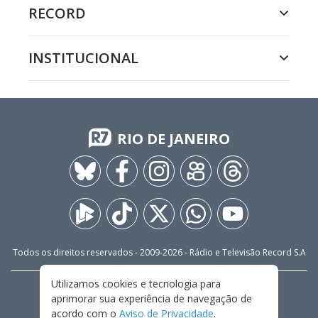
RECORD
INSTITUCIONAL
RIO DE JANEIRO
Todos os direitos reservados - 2009-
2026
- Rádio e Televisão Record S.A
Utilizamos cookies e tecnologia para
CARREIRA
FALE CONOSCO
PRIVACIDADE
aprimorar sua experiência de navegação de
TERMOS E CONDIÇÕES DE USO
acordo com o
Aviso de Privacidade
.