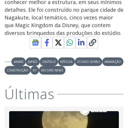
conhecer melhor a estrutura, em seus mínimos
a
a
n
l
d
l
detalhes. Ele foi construído no parque cidade de
o
w
D
w
Nagakute, local temático, cinco vezes maior
i
.
i
n
T
que Magic Kingdom da Disney, que contem
a
h
d
i
diversos brinquedos das produções do estúdio.
l
o
s
o
m
w
o
g
.
d
a
l
c
ANIME
JAPÃO
CASTELO
RÉPLICA
STUDIO GHIBLI
ANIMAÇÃO
a
n
CONSTRUÇÃO
R7
RECORD NEWS
b
e
c
l
Últimas
o
s
e
d
b
y
p
r
e
s
s