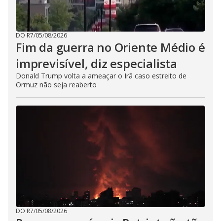
DO R7
/
05/08/2026
Fim da guerra no Oriente Médio é
imprevisível, diz especialista
Donald Trump volta a ameaçar o Irã caso estreito de
Ormuz não seja reaberto
DO R7
/
05/08/2026