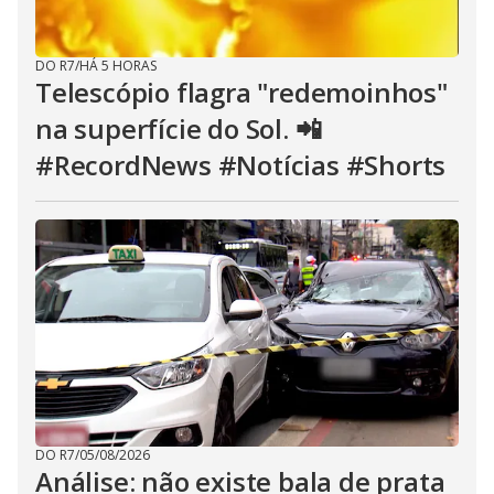
o
s
e
b
DO R7
/
HÁ 5 HORAS
u
Telescópio flagra "redemoinhos"
t
t
na superfície do Sol. 📲
o
n
.
#RecordNews #Notícias #Shorts
DO R7
/
05/08/2026
Análise: não existe bala de prata