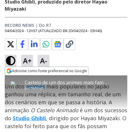
Studio Ghibli, produzido pelo diretor Hayao
Miyazaki
RECORD NEWS
|
Do R7
04/04/2024 - 12H37
(ATUALIZADO EM
20/04/2024 - 03H40
)
A+
A-
error_outline
Adicione como fonte preferencial no Google
OK
T
T
Opens in new window
Castelo de um dos animes mais famosos do Japão ganha réplica em tamanho real
h
O vídeo não está disponível ou não é
Oops! Algo deu errado
h
C
Um dos
animes
mais populares no Japão
i
por
Notícias
i
suportado pelo seu browser
s
l
Por favor, recarregue a página.
ganhou uma réplica, em tamanho real, de um
i
s
Código do Erro:
MEDIA_ERR_SRC_NOT_SUPPORTED
o
s
i
dos cenários em que se passa a história. A
a
s
Recarregar
s
m
animação
O Castelo Animado
é um dos sucessos
e
o
a
d
M
m
do
Studio Ghibli
, dirigido por Hayao Miyazaki. O
a
o
o
l
castelo foi feito para que os fãs possam
w
d
d
i