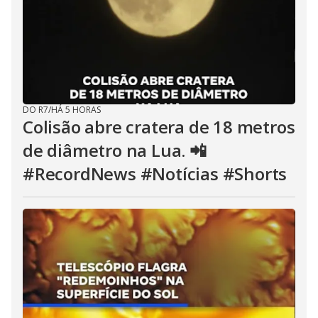
i
n
g
t
h
e
E
s
c
a
p
DO R7
/
HÁ 5 HORAS
e
Colisão abre cratera de 18 metros
k
e
de diâmetro na Lua. 📲
y
o
r
#RecordNews #Notícias #Shorts
a
c
t
i
v
a
t
i
n
g
t
h
e
c
l