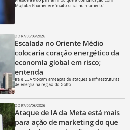
Presidente do país afirmou que a comunicação com
Mojtaba Khamenei é ‘muito difícil no momento’
DO R7
/
06/08/2026
Escalada no Oriente Médio
colocaria coração energético da
economia global em risco;
entenda
Irã e EUA trocam ameaças de ataques a infraestruturas
de energia na região do Golfo
DO R7
/
06/08/2026
Ataque de IA da Meta está mais
para ação de marketing do que