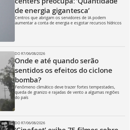
centers preocupa: ‘Quantidade
de energia gigantesca’
Centros que abrigam os servidores de IA podem
aumentar a conta de energia e esgotar recursos hídricos
DO R7
/
06/08/2026
Onde e até quando serão
sentidos os efeitos do ciclone
bomba?
Fenômeno climático deve trazer fortes tempestades,
queda de granizo e rajadas de vento a algumas regiões
do país
DO R7
/
06/08/2026
‘Cinefoot’ exibe 75 filmes sobre