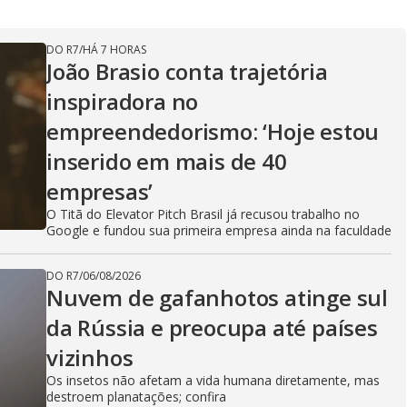
V
DO R7
/
HÁ 7 HORAS
João Brasio conta trajetória
i
inspiradora no
empreendedorismo: ‘Hoje estou
d
inserido em mais de 40
empresas’
O Titã do Elevator Pitch Brasil já recusou trabalho no
e
Google e fundou sua primeira empresa ainda na faculdade
DO R7
/
06/08/2026
Nuvem de gafanhotos atinge sul
o
da Rússia e preocupa até países
vizinhos
Os insetos não afetam a vida humana diretamente, mas
destroem planatações; confira