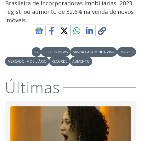
l
d
l
Brasileira de Incorporadoras Imobiliárias, 2023
o
w
D
w
registrou aumento de 32,6% na venda de novos
i
.
i
n
T
imóveis.
a
h
d
i
l
o
s
o
m
w
o
g
.
d
a
R7
RECORD NEWS
MINHA CASA MINHA VIDA
IMÓVEIS
l
c
MERCADO IMOBILIÁRIO
RECORDE
AUMENTO
a
n
b
e
Últimas
c
l
o
s
e
d
b
y
p
r
e
s
s
i