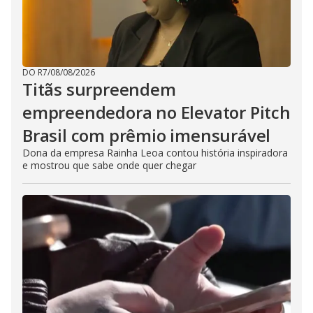
n
g
t
h
e
E
s
c
DO R7
/
08/08/2026
a
Titãs surpreendem
p
e
empreendedora no Elevator Pitch
k
e
y
Brasil com prêmio imensurável
o
r
Dona da empresa Rainha Leoa contou história inspiradora
a
e mostrou que sabe onde quer chegar
c
t
i
v
a
t
i
n
g
t
h
e
c
l
o