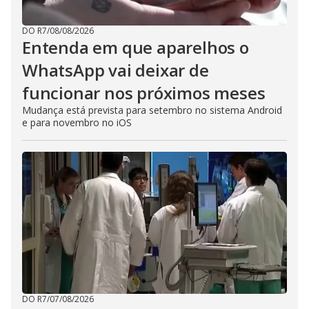
s
e
b
u
DO R7
/
08/08/2026
t
Entenda em que aparelhos o
t
o
WhatsApp vai deixar de
n
.
funcionar nos próximos meses
Mudança está prevista para setembro no sistema Android
e para novembro no iOS
DO R7
/
07/08/2026