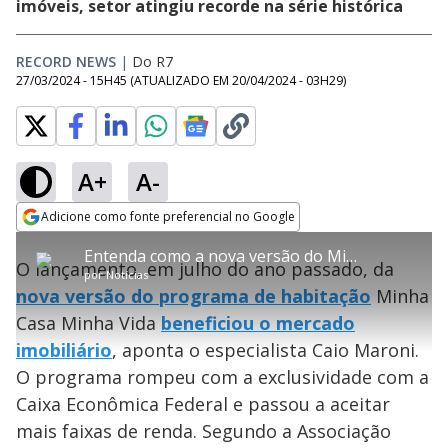
imóveis, setor atingiu recorde na série histórica
RECORD NEWS
|
Do R7
27/03/2024 - 15H45
(ATUALIZADO EM
20/04/2024 - 03H29
)
A+
A-
error_outline
Adicione como fonte preferencial no Google
OK
T
T
Opens in new window
Entenda como a nova versão do Minha Casa Minha Vida impulsionou o mercado imobiliário
h
O vídeo não está disponível ou não é
Oops! Algo deu errado
h
C
O lançamento, em julho do ano passado, da
i
por
Notícias
i
suportado pelo seu browser
s
l
Por favor, recarregue a página.
nova versão do programa de habitação
Minha
i
s
Código do Erro:
MEDIA_ERR_SRC_NOT_SUPPORTED
o
s
i
Casa Minha Vida
beneficiou o mercado
a
s
Recarregar
s
m
imobiliário
, aponta o especialista Caio Maroni.
e
o
a
d
M
m
O programa rompeu com a exclusividade com a
a
o
o
l
Caixa Econômica Federal e passou a aceitar
w
d
d
i
mais faixas de renda. Segundo a Associação
a
a
n