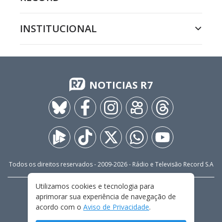
INSTITUCIONAL
NOTICIAS R7
Todos os direitos reservados - 2009-
2026
- Rádio e Televisão Record S.A
Utilizamos cookies e tecnologia para
CARREIRA
FALE CONOSCO
PRIVACIDADE
aprimorar sua experiência de navegação de
TERMOS E CONDIÇÕES DE USO
acordo com o
Aviso de Privacidade
.