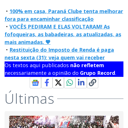
•
100% em casa, Paraná Clube tenta melhorar
fora para encaminhar classificação
•
VOCÊS PEDIRAM E ELAS VOLTARAM! As
fofoqueiras, as babadeiras, as atualizadas, as
mais animadas. 💖
•
Restituição do Imposto de Renda é paga
nesta sexta (31); veja quem vai receber
Os textos aqui publicados
não refletem
necessariamente a opinião do
Grupo Record
.
Últimas