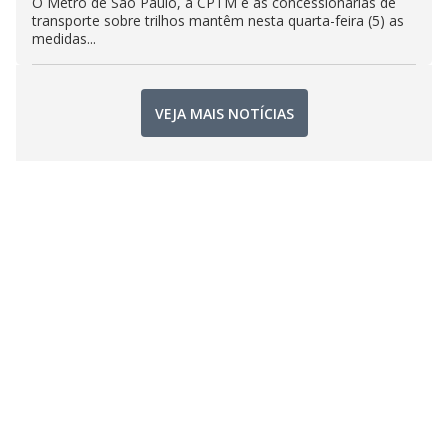
O Metrô de São Paulo, a CPTM e as concessionárias de
transporte sobre trilhos mantêm nesta quarta-feira (5) as
medidas...
VEJA MAIS NOTÍCIAS