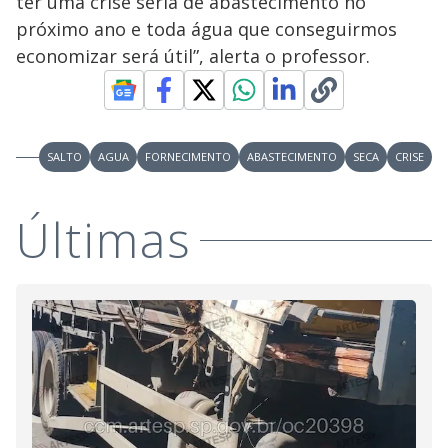
ter uma crise séria de abastecimento no
próximo ano e toda água que conseguirmos
economizar será útil”, alerta o professor.
SALTO
AGUA
FORNECIMENTO
ABASTECIMENTO
SECA
CRISE
Últimas