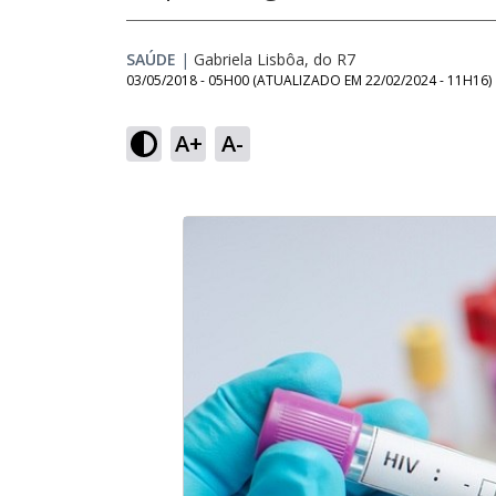
SAÚDE
|
Gabriela Lisbôa, do R7
03/05/2018 - 05H00
(ATUALIZADO EM
22/02/2024 - 11H16
)
A+
A-