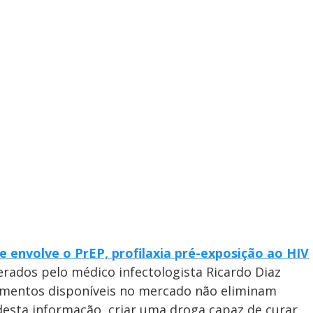
 envolve o PrEP, profilaxia pré-exposição ao HIV
derados pelo médico infectologista Ricardo Diaz
mentos disponíveis no mercado não eliminam
desta informação, criar uma droga capaz de curar