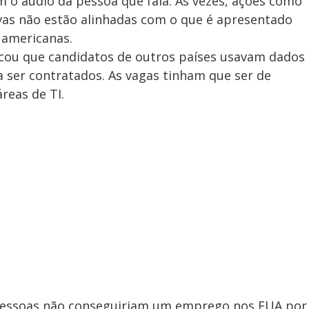
o áudio da pessoa que fala. Às vezes, ações como
tivas não estão alinhadas com o que é apresentado
 americanas.
ificou que candidatos de outros países usavam dados
 ser contratados. As vagas tinham que ser de
reas de TI.
 pessoas não conseguiriam um emprego nos EUA por