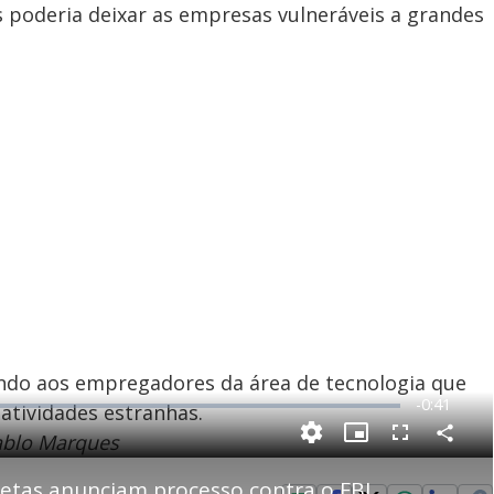
 poderia deixar as empresas vulneráveis ​​a grandes
ndo aos empregadores da área de tecnologia que
R
-
0:41
atividades estranhas.
e
Pablo Marques
C
P
F
m
o
i
u
m
c
l
p
letas anunciam processo contra o FBI
a
t
l
a