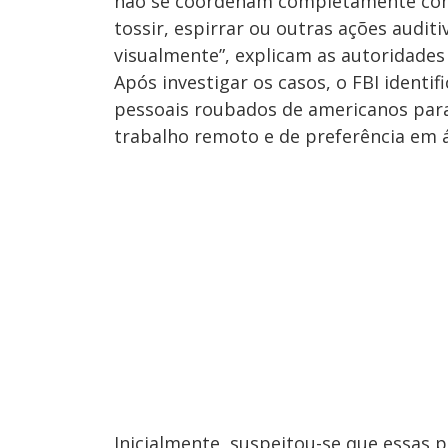
não se coordenam completamente com 
tossir, espirrar ou outras ações audi
visualmente”, explicam as autoridades
Após investigar os casos, o FBI ident
pessoais roubados de americanos para
trabalho remoto e de preferência em á
Inicialmente, suspeitou-se que essas