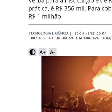
Verba para a instituição é de
prática, é R$ 356 mil. Para cob
R$ 1 milhão
TECNOLOGIA E CIÊNCIA
|
Fabíola Perez, do R7
03/09/2018 - 14H32
(ATUALIZADO EM
20/04/2024 - 14H44
)
A+
A-