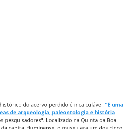
istórico do acervo perdido é incalculável.
“É uma
eas de arqueologia, paleontologia e história
os pesquisadores". Localizado na Quinta da Boa
e da capital fluminense, o museu era um dos cinco