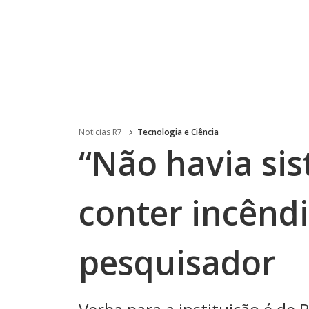
Noticias R7
Tecnologia e Ciência
“Não havia si
conter incênd
pesquisador