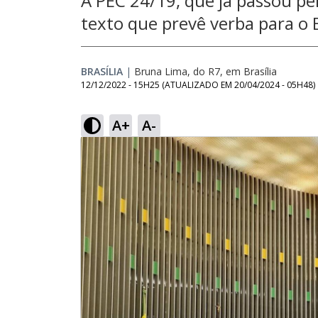
A PEC 24/19, que já passou pe
texto que prevê verba para o B
BRASÍLIA
|
Bruna Lima, do R7, em Brasília
12/12/2022 - 15H25
(ATUALIZADO EM
20/04/2024 - 05H48
)
A+
A-