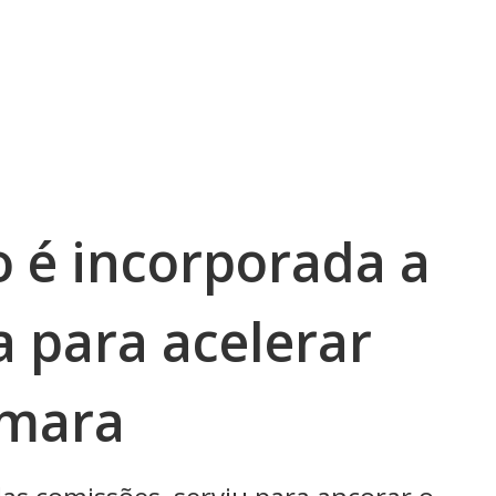
o é incorporada a
a para acelerar
âmara