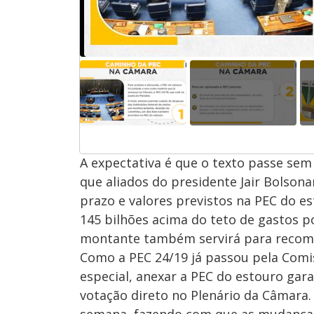
A expectativa é que o texto passe se
que aliados do presidente Jair Bolson
prazo e valores previstos na PEC do e
145 bilhões acima do teto de gastos po
montante também servirá para recompo
Como a PEC 24/19 já passou pela Comis
especial, anexar a PEC do estouro gar
votação direto no Plenário da Câmara
semana, fazendo com que as mudança