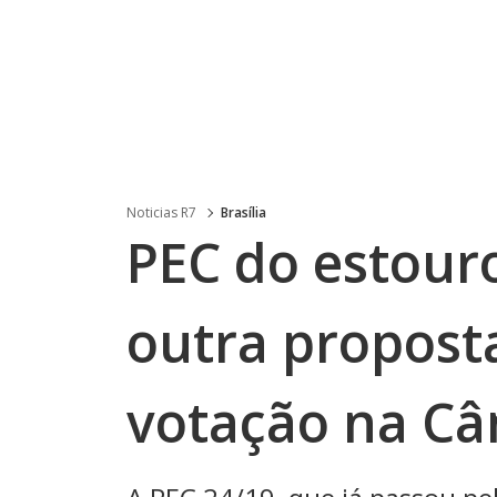
Noticias R7
Brasília
PEC do estour
outra propost
votação na C