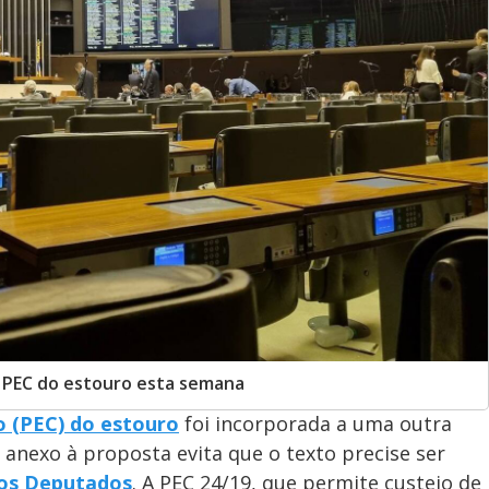
r PEC do estouro esta semana
o (PEC) do estouro
foi incorporada a uma outra
 anexo à proposta evita que o texto precise ser
os Deputados
. A PEC 24/19, que permite custeio de