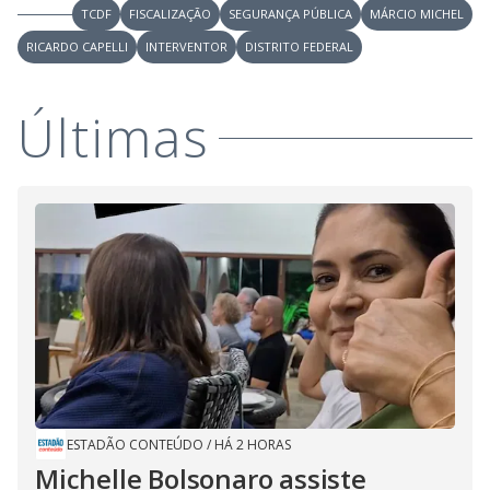
TCDF
FISCALIZAÇÃO
SEGURANÇA PÚBLICA
MÁRCIO MICHEL
RICARDO CAPELLI
INTERVENTOR
DISTRITO FEDERAL
Últimas
ESTADÃO CONTEÚDO
/
HÁ 2 HORAS
Michelle Bolsonaro assiste