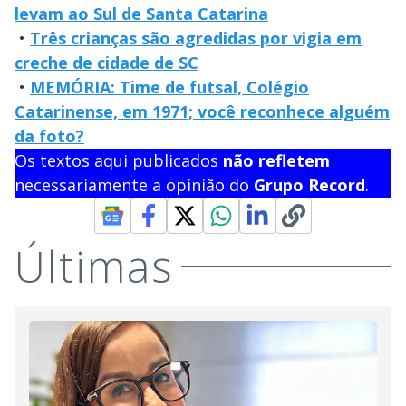
levam ao Sul de Santa Catarina
•
Três crianças são agredidas por vigia em
creche de cidade de SC
•
MEMÓRIA: Time de futsal, Colégio
Catarinense, em 1971; você reconhece alguém
da foto?
Os textos aqui publicados
não refletem
necessariamente a opinião do
Grupo Record
.
Últimas