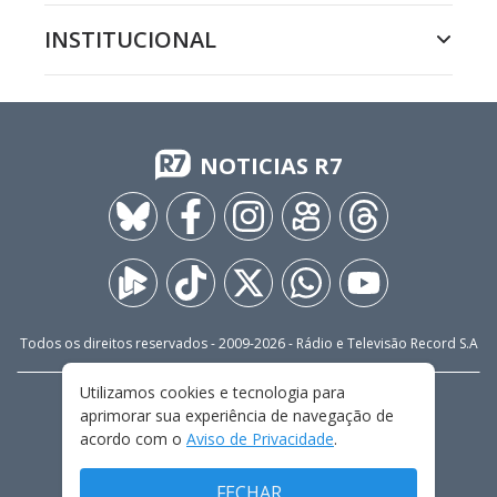
INSTITUCIONAL
NOTICIAS R7
Todos os direitos reservados - 2009-
2026
- Rádio e Televisão Record S.A
Utilizamos cookies e tecnologia para
CARREIRA
FALE CONOSCO
PRIVACIDADE
aprimorar sua experiência de navegação de
TERMOS E CONDIÇÕES DE USO
acordo com o
Aviso de Privacidade
.
FECHAR