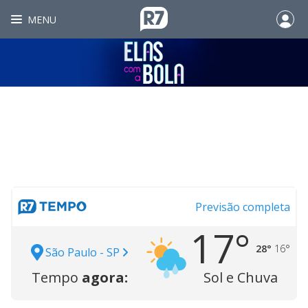
MENU
Previsão completa
17°
28°
16°
São Paulo - SP
Tempo
agora:
Sol e Chuva