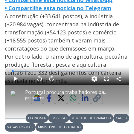
• Compartilhe esta notícia no WhatsApp
• Compartilhe esta notícia no Telegram
A construção (+33.641 postos), a indústria
(+20.984 vagas), concentrada na indústria de
transformação (+54.123 postos) e comércio
(+18.555 postos) também tiveram mais
contratações do que demissões em março.
Por outro lado, o ramo de agricultura, pecuária,
produção florestal, pesca e aquicultura
contabilizou 332 desligamentos com carteira
L
o
a
assinada no último mês.
d
C
P
V
A
P
F
e
o
l
o
v
u
d
m
a
l
a
l
:
Portugal procura trabalhadores para 60 mil vagas
p
y
t
n
l
1
a
a
ç
s
7
por
Notícias
r
r
a
c
.
t
1
r
l
r
1
i
0
1
e
0
l
s
0
e
%
h
e
s
n
a
g
e
r
u
g
ECONOMIA
EMPREGO
MERCADO DE TRABALHO
CAGED
n
u
a
d
n
o
d
VAGAS FORMAIS
MINISTÉRIO DO TRABALHO
s
o
s