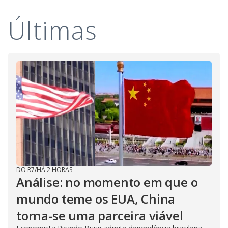
y
Últimas
M
V
u
d
o
i
d
e
o
DO R7
/
HÁ 2 HORAS
Análise: no momento em que o
mundo teme os EUA, China
torna-se uma parceira viável