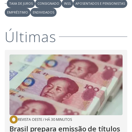
TAXA DE JUROS
CONSIGNADO
INSS
APOSENTADOS E PENSIONISTAS
EMPRÉSTIMO
ENDIVIDADOS
Últimas
REVISTA OESTE
/
HÁ 30 MINUTOS
Brasil prepara emissão de títulos