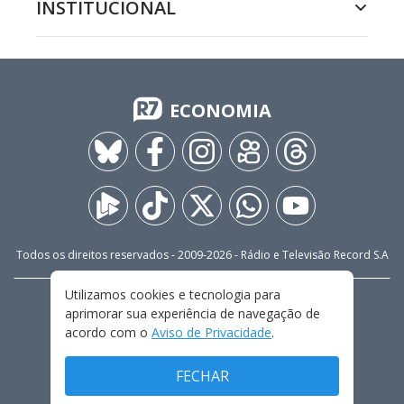
INSTITUCIONAL
ECONOMIA
Todos os direitos reservados - 2009-
2026
- Rádio e Televisão Record S.A
Utilizamos cookies e tecnologia para
CARREIRA
FALE CONOSCO
PRIVACIDADE
aprimorar sua experiência de navegação de
TERMOS E CONDIÇÕES DE USO
acordo com o
Aviso de Privacidade
.
FECHAR