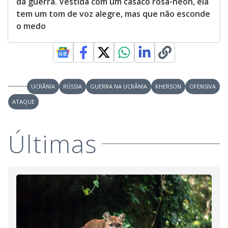
da guerra. Vestida com um casaco rosa-neon, ela
tem um tom de voz alegre, mas que não esconde
o medo
UCRÂNIA
RÚSSIA
GUERRA NA UCRÂNIA
KHERSON
OFENSIVA
ATAQUE
Últimas