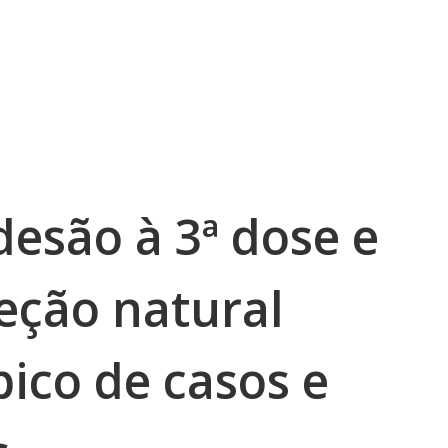
desão à 3ª dose e
eção natural
ico de casos e