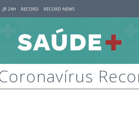
JR 24H
RECORD
RECORD NEWS
 Coronavírus Reco