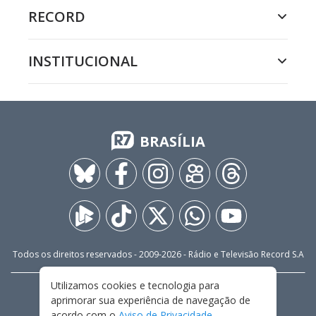
RECORD
INSTITUCIONAL
BRASÍLIA
Todos os direitos reservados - 2009-
2026
- Rádio e Televisão Record S.A
Utilizamos cookies e tecnologia para
CARREIRA
FALE CONOSCO
PRIVACIDADE
aprimorar sua experiência de navegação de
TERMOS E CONDIÇÕES DE USO
acordo com o
Aviso de Privacidade
.